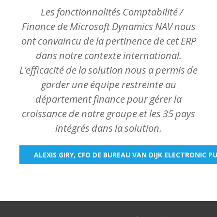
Les
fonctionnalités
Comptabilité
/
Finance
de
Microsoft
Dynamics
NAV
nous
ont
convaincu
de
la
pertinence
de
cet
ERP
dans
notre
contexte
international.
L’efficacité
de
la
solution
nous
a
permis
de
garder
une
équipe
restreinte
au
département
finance
pour
gérer
la
croissance
de
notre
groupe
et
les
35
pays
intégrés
dans
la
solution.
ALEXIS GIRY, CFO DE BUREAU VAN DIJK ELECTRONIC P