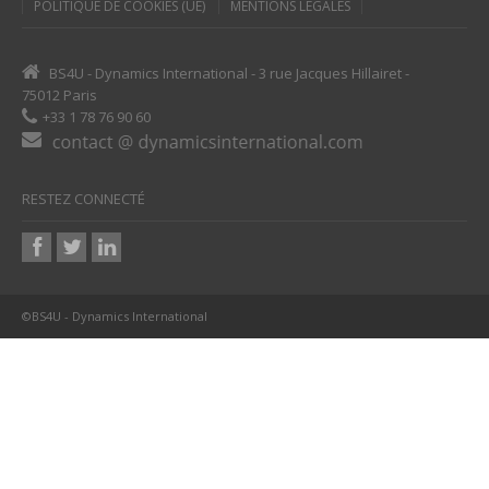
POLITIQUE DE COOKIES (UE)
MENTIONS LÉGALES
BS4U - Dynamics International - 3 rue Jacques Hillairet -
75012 Paris
+33 1 78 76 90 60
RESTEZ CONNECTÉ
©BS4U - Dynamics International