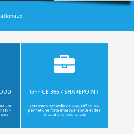
nationaux
LOUD
OFFICE 365 / SHAREPOINT
SaaS ou
Extension naturelle de NAV, Office 365
ansfor-
permet une forte interopérabilité et des
rises
fonctions collaboratives