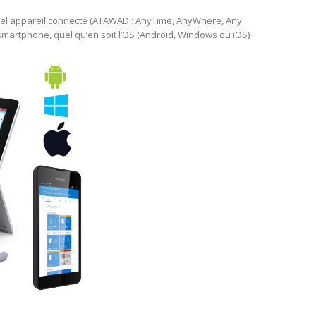
 quel appareil connecté (ATAWAD : AnyTime, AnyWhere, Any
n smartphone, quel qu’en soit l’OS (Android, Windows ou iOS)