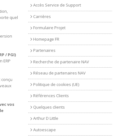
n
Accès Service de Support
tion,
Carrières
porte quel
Formulaire Projet
version
Homepage FR
Partenaires
P / PGI)
un ERP
Recherche de partenaire NAV
Réseau de partenaires NAV
t conçu
Politique de cookies (UE)
veaux
Références Clients
vec vos
Quelques clients
le
Arthur D Little
Autoescape