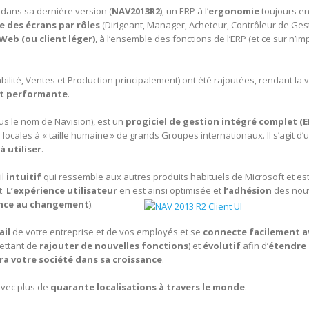
dans sa dernière version (
NAV2013R2
), un ERP à l’
ergonomie
toujours e
 des écrans par rôles
(Dirigeant, Manager, Acheteur, Contrôleur de Ges
 Web (ou client léger)
, à l’ensemble des fonctions de l’ERP (et ce sur n’im
ilité, Ventes et Production principalement) ont été rajoutées, rendant la 
 et performante
.
s le nom de Navision), est un
progiciel de gestion intégré complet (ER
locales à « taille humaine » de grands Groupes internationaux. Il s’agit d’
à utiliser
.
il
intuitif
qui ressemble aux autres produits habituels de Microsoft et es
t.
L’expérience utilisateur
en est ainsi optimisée et
l’adhésion
des nou
ance au changement
).
ail
de votre entreprise et de vos employés et se
connecte facilement a
ettant de
rajouter de nouvelles fonctions
) et
évolutif
afin d’
étendre 
 votre société dans sa croissance
.
avec plus de
quarante localisations à travers le monde
.