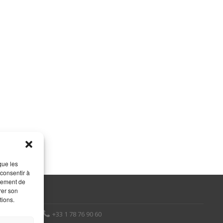
que les
 consentir à
rtement de
rer son
tions.
+33 1 78 76 90 60
 75012 Paris