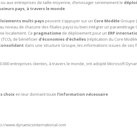
 ou aux entreprises de taille moyenne, d’envisager sereinement le
déplo
ieurs pays, à travers le monde
.
loiements multi-pays
peuvent s’appuyer sur un
Core Modèle
Groupe (
 au niveau de chacune des filiales pays) ou bien intégrer un paramétrage
ie localement. Ce
pragmatisme
de déploiement pour un
ERP internati
n
(TCO), de bénéficier
d’économies d’échelles
(réplication du Core Modèle
consolidant
dans une structure Groupe, les informations issues de ses fi
.000 entreprises clientes, à travers le monde, ont adopté Microsoft Dyna
ns choix
en leur donnant toute
l’information nécessaire
http://www.dynamicsinternational.com