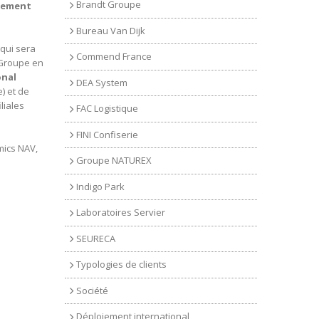
Brandt Groupe
iement
Bureau Van Dijk
qui sera
Commend France
 Groupe en
onal
DEA System
) et de
liales
FAC Logistique
FINI Confiserie
mics NAV,
Groupe NATUREX
Indigo Park
Laboratoires Servier
SEURECA
Typologies de clients
Société
Déploiement international