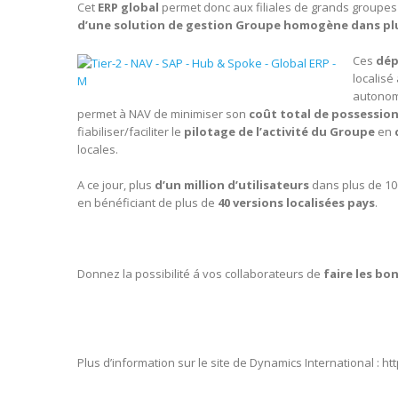
Cet
ERP global
permet donc aux filiales de grands groupes
d’une solution de gestion Groupe homogène dans plus
Ces
dép
localisé
autonom
permet à NAV de minimiser son
coût total de possessio
fiabiliser/faciliter le
pilotage de l’activité du Groupe
en
locales.
A ce jour, plus
d’un million d’utilisateurs
dans plus de 100
en bénéficiant de plus de
40 versions localisées pays
.
–
–
–
Donnez la possibilité á vos collaborateurs de
faire les bo
–
–
–
–
Plus d’information sur le site de Dynamics International : 
–